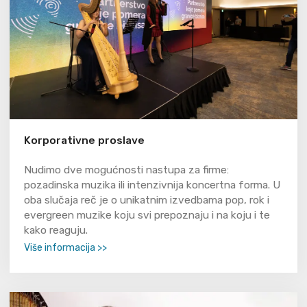
Korporativne proslave
Nudimo dve mogućnosti nastupa za firme:
pozadinska muzika ili intenzivnija koncertna forma. U
oba slučaja reč je o unikatnim izvedbama pop, rok i
evergreen muzike koju svi prepoznaju i na koju i te
kako reaguju.
Više informacija >>