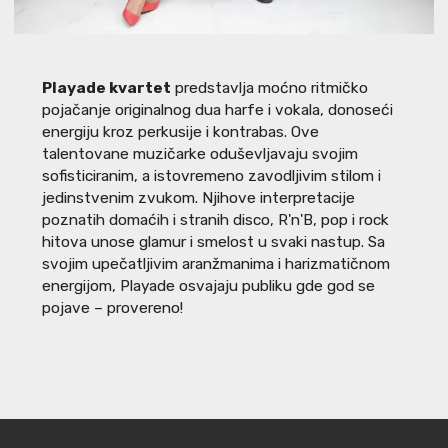
Playade kvartet
predstavlja moćno ritmičko
pojačanje originalnog dua harfe i vokala, donoseći
energiju kroz perkusije i kontrabas. Ove
talentovane muzičarke oduševljavaju svojim
sofisticiranim, a istovremeno zavodljivim stilom i
jedinstvenim zvukom. Njihove interpretacije
poznatih domaćih i stranih disco, R'n'B, pop i rock
hitova unose glamur i smelost u svaki nastup. Sa
svojim upečatljivim aranžmanima i harizmatičnom
energijom, Playade osvajaju publiku gde god se
pojave – provereno!