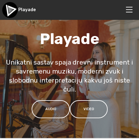
Playade
Playade
Unikatni sastav spaja drevni instrument i
savremenu muziku, moderni zvuk i
slobodnu interpretaciju kakvu još niste
čuli.
AUDIO
VIDEO